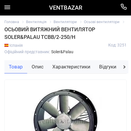
VENTBAZAR
Головна
Вентиляція
Вентилятори
Осьові вентилятори
Ос
ОСЬОВИЙ ВИТЯЖНИЙ ВЕНТИЛЯТОР
SOLER&PALAU TCBB/2-250/H
Код: 3251
Іспанія
Офіційний представник:
Soler&Palau
Товар
Опис
Характеристики
Відгуки
За