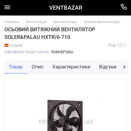
VENTBAZAR
Головна
Вентиляція
Вентилятори
Осьові вентилятори
Ос
ОСЬОВИЙ ВИТЯЖНИЙ ВЕНТИЛЯТОР
SOLER&PALAU HXTR/6-710
Код: 3211
Іспанія
Офіційний представник:
Soler&Palau
Товар
Опис
Характеристики
Відгуки
За