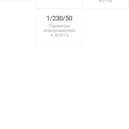
м3/год
1/230/50
Параметри
електроживленн
я, Ф/В/Гц