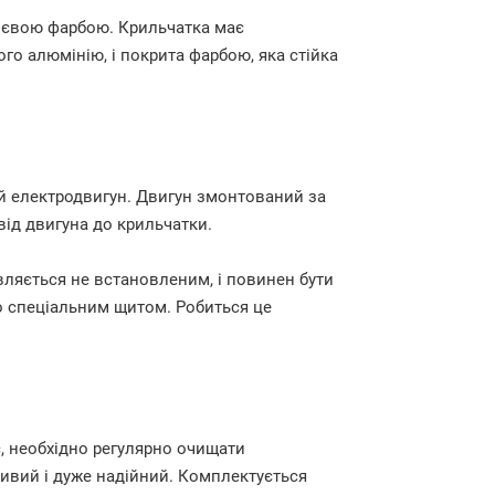
нієвою фарбою. Крильчатка має
го алюмінію, і покрита фарбою, яка стійка
 електродвигун. Двигун змонтований за
ід двигуна до крильчатки.
вляється не встановленим, і повинен бути
 спеціальним щитом. Робиться це
, необхідно регулярно очищати
ивий і дуже надійний. Комплектується