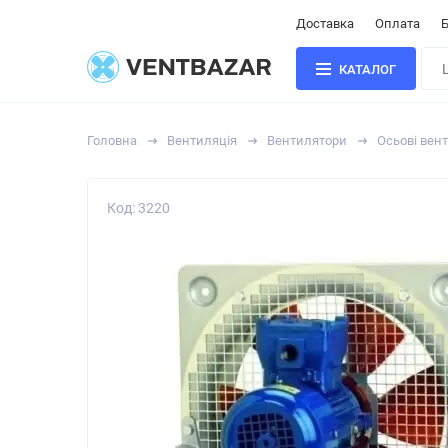
Доставка
Оплата
Б
КАТАЛОГ
Головна
Вентиляція
Вентилятори
Осьові вен
Код: 3220