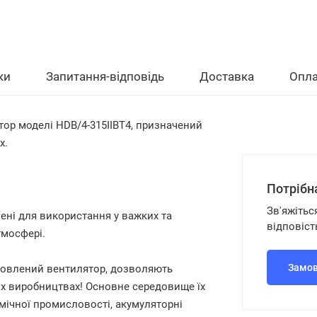
ки
Запитання-відповідь
Доставка
Опла
тор моделі HDB/4-315IIBT4, призначений
х.
Потрібн
Зв'яжітьс
ені для використання у важких та
відповіст
тмосфері.
Замов
готовлений вентилятор, дозволяють
х виробництвах! Основне середовище їх
мічної промисловості, акумуляторні