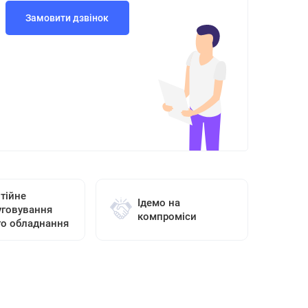
Замовити дзвінок
тійне
Ідемо на
уговування
компроміси
го обладнання