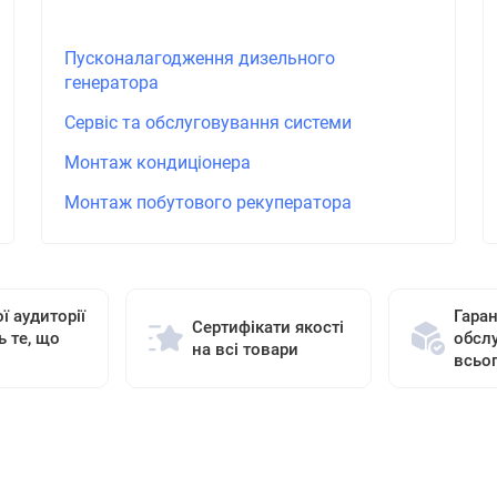
Пусконалагодження дизельного
генератора
Сервіс та обслуговування системи
Монтаж кондиціонера
Монтаж побутового рекуператора
ї аудиторії
Гаран
Сертифікати якості
ь те, що
обсл
на всі товари
всьо