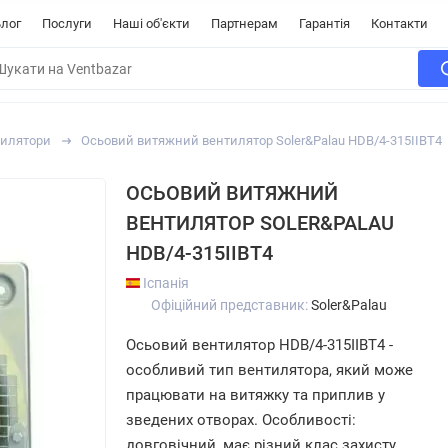
лог
Послуги
Наші об'єкти
Партнерам
Гарантія
Контакти
тилятори
Осьовий витяжний вентилятор Soler&Palau HDB/4-315IIBT4
ОСЬОВИЙ ВИТЯЖНИЙ
ВЕНТИЛЯТОР SOLER&PALAU
HDB/4-315IIBT4
Іспанія
Офіційний представник:
Soler&Palau
Осьовий вентилятор HDB/4-315IIBT4 -
особливий тип вентилятора, який може
працювати на витяжку та приплив у
зведених отворах. Особливості:
довговічний, має різний клас захисту,