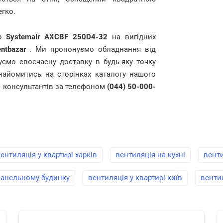
егко.
ор
Systemair AXCBF 250D4-32
на вигідних
ntbazar
. Ми пропонуємо обладнання від
уємо своєчасну доставку в будь-яку точку
айомитись на сторінках каталогу нашого
о консультантів за телефоном
(044) 50-000-
ентиляція у квартирі харків
вентиляція на кухні
венти
 панельному будинку
вентиляція у квартирі київ
вентил