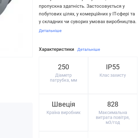
пропускна здатність. Застосовується у
побутових цілях, у комерційних у IT-сфері та
у складних чи суворих умовах виробництва.
Детальніше
Характеристики
Детальніше
250
IP55
Діаметр
Клас захисту
патрубка, мм
Швеція
828
Країна виробник
Максимальна
витрата повітря,
м3/год