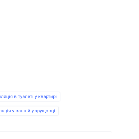
ляція в туалеті у квартирі
яція у ванній у хрущовці