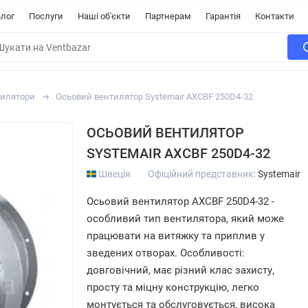
лог
Послуги
Наші об'єкти
Партнерам
Гарантія
Контакти
тилятори
Осьовий вентилятор Systemair AXCBF 250D4-32
ОСЬОВИЙ ВЕНТИЛЯТОР
SYSTEMAIR AXCBF 250D4-32
Швеція
Офіційний представник:
Systemair
Осьовий вентилятор AXCBF 250D4-32 -
особливий тип вентилятора, який може
працювати на витяжку та приплив у
зведених отворах. Особливості:
довговічний, має різний клас захисту,
просту та міцну конструкцію, легко
монтується та обслуговується, висока