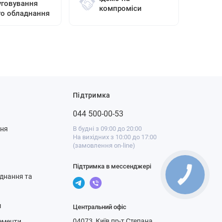
уговування
компроміси
го обладнання
Підтримка
044 500-00-53
ння
В будні з 09:00 до 20:00
На вихідних з 10:00 до 17:00
(замовлення on-line)
Підтримка в мессенджері
днання та
м
Центральний офіс
04073, Київ пр-т Степана
ементи