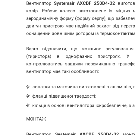
Вентилятор
Systemair AXCBF 250D4-32
виготовл
колір. Робоче колесо виготовлене із міцних м
аеродинамічну форму (форму серпу), що забезпеч
двигун пристрою має надійний захист від перегр
оснащений зовнішнім ротором із термоконтактам
Варто відзначити, що можливе регулювання
(тиристора) в однофазних пристроях. У 
контролюватись завдяки перемиканню трансфор
вентилятор має такі особливості:
лопатки та маточина виготовлені з алюмінію, 
фланці підвищеної твердості;
кільце в основі вентилятора іскробезпечне, з 
МОНТАЖ
Вентилятор
Systemair AXCBF 250D4-32
монту