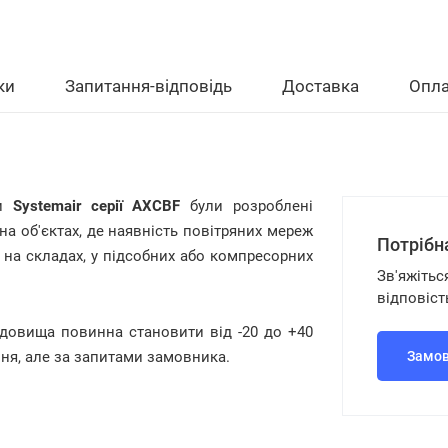
ки
Запитання-відповідь
Доставка
Опла
ри
Systemair серії AXCBF
були розроблені
а об'єктах, де наявність повітряних мереж
Потрібн
на складах, у підсобних або компресорних
Зв'яжітьс
відповіст
едовища повинна становити від -20 до +40
ння, але за запитами замовника.
Замов