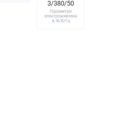
3/380/50
Параметри
електроживленн
я, Ф/В/Гц