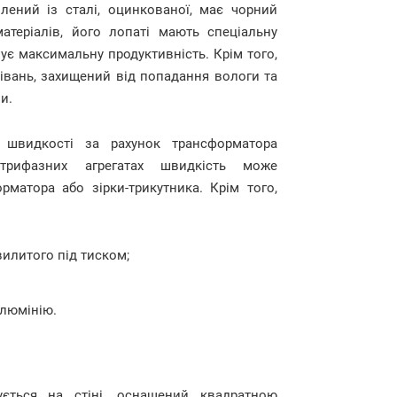
ений із сталі, оцинкованої, має чорний
атеріалів, його лопаті мають спеціальну
ує максимальну продуктивність. Крім того,
івань, захищений від попадання вологи та
и.
 швидкості за рахунок трансформатора
трифазних агрегатах швидкість може
матора або зірки-трикутника. Крім того,
вилитого під тиском;
алюмінію.
ється на стіні, оснащений квадратною