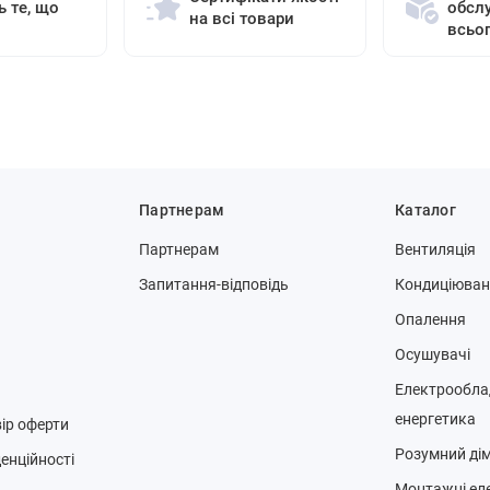
ь те, що
обсл
на всі товари
всьо
Партнерам
Каталог
Партнерам
Вентиляція
Запитання-відповідь
Кондиціюва
Опалення
Осушувачі
Електрообла
енергетика
ір оферти
Розумний ді
енційності
Монтажні ел