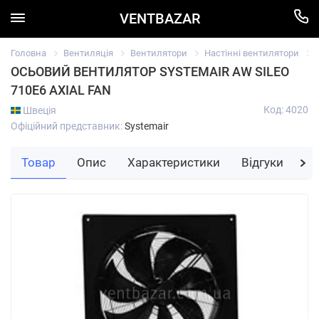
VENTBAZAR
Головна
Вентиляція
Вентилятори
Настінні вентилятори
ОСЬОВИЙ ВЕНТИЛЯТОР SYSTEMAIR AW SILEO
710E6 AXIAL FAN
Код: 4020
Швеція
Офіційний представник:
Systemair
Товар
Опис
Характеристики
Відгуки
За