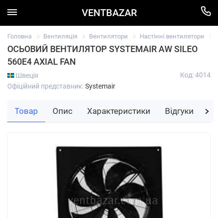
VENTBAZAR
Головна
Вентиляція
Вентилятори
Настінні вентилятори
ОСЬОВИЙ ВЕНТИЛЯТОР SYSTEMAIR AW SILEO
560E4 AXIAL FAN
Код: 4014
Швеція
Офіційний представник:
Systemair
Товар
Опис
Характеристики
Відгуки
За