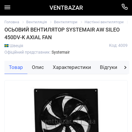
VENTBAZAR
Головна
Вентиляція
Вентилятори
Настінні вентилятори
ОСЬОВИЙ ВЕНТИЛЯТОР SYSTEMAIR AW SILEO
450DV-K AXIAL FAN
Код: 4009
Швеція
Офіційний представник:
Systemair
Товар
Опис
Характеристики
Відгуки
За