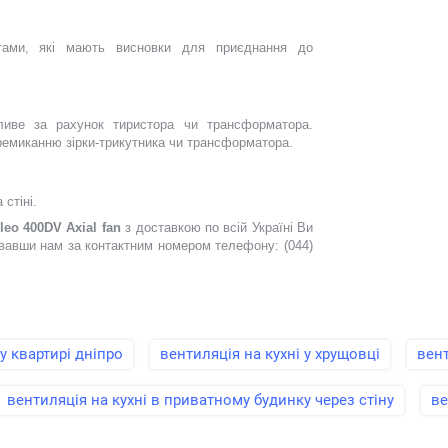
ктами, які мають висновки для приєднання до
иве за рахунок тиристора чи трансформатора.
ремиканню зірки-трикутника чи трансформатора.
стіні.
leo 400DV Axial fan
з доставкою по всій Україні Ви
вавши нам за контактним номером телефону: (044)
у квартирі дніпро
вентиляція на кухні у хрущовці
вент
вентиляція на кухні в приватному будинку через стіну
ве