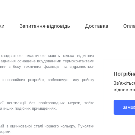
ки
Запитання-відповідь
Доставка
Опла
вадратною пластиною мають кілька відмітних
бладнання оснащене вбудованими термоконтактами
ня з боку технічних фахівців, та відрізняється
Потрібн
 інноваційних розробок, забезпечує тиху роботу
Зв'яжітьс
відповіст
ої вентиляції без повітроводних мереж, тобто
Замов
а інших подібних приміщеннях.
ий із оцинкованої сталі чорного кольору. Рукоятки
форми.