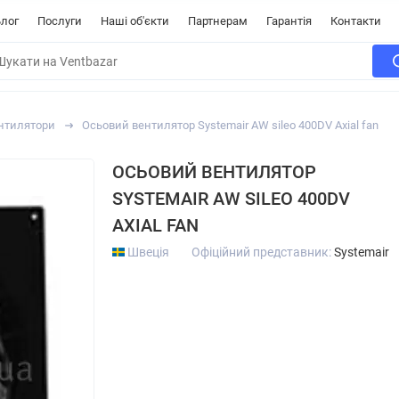
лог
Послуги
Наші об'єкти
Партнерам
Гарантія
Контакти
ентилятори
Осьовий вентилятор Systemair AW sileo 400DV Axial fan
ОСЬОВИЙ ВЕНТИЛЯТОР
SYSTEMAIR AW SILEO 400DV
AXIAL FAN
Швеція
Офіційний представник:
Systemair