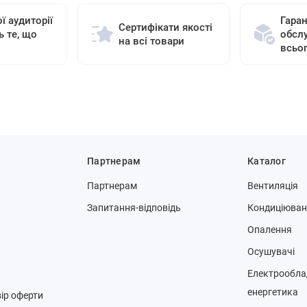
ї аудиторії
Гаран
Сертифікати якості
ь те, що
обсл
на всі товари
всьо
Партнерам
Каталог
Партнерам
Вентиляція
Запитання-відповідь
Кондиціюва
Опалення
Осушувачі
Електрообла
енергетика
ір оферти