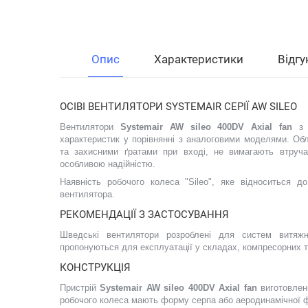
Опис
Характеристики
Відгу
ОСІВІ ВЕНТИЛЯТОРИ SYSTEMAIR СЕРІЇ AW SILEO
Вентилятори
Systemair AW sileo 400DV Axial fan
з к
характеристик у порівнянні з аналоговими моделями. О
та захисними ґратами при вході, не вимагають втручан
особливою надійністю.
Наявність робочого колеса "Sileo", яке відноситься до
вентилятора.
РЕКОМЕНДАЦІЇ З ЗАСТОСУВАННЯ
Шведські вентилятори розроблені для систем витяжн
пропонуються для експлуатації у складах, компресорних т
КОНСТРУКЦІЯ
Пристрій
Systemair AW sileo 400DV Axial fan
виготовлен
робочого колеса мають форму серпа або аеродинамічної 