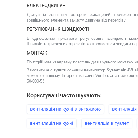
ЕЛЕКТРОДВИГУН
Двигун із зовнішнім ротором оснащений термоконта
зовнішнього елемента захисту двигуна від перегріву.
РЕГУЛЮВАННЯ ШВИДКОСТІ
В однофазних пристроях регулювання швидкості можл
Швидкість трифазних агрегатів контролюється завдяки пе
МОНТАЖ
Пристрій має квадратну пластину для зручного монтажу на 
Замовити або купити осьовий вентилятор
Systemair AW si
можете у нашому Інтернет-магазині Ventbazar зателефону
50-000-53.
Користувачі часто шукають:
вентиляція на кухні з витяжкою
вентиляція 
вентиляція на кухні
вентиляція в туалет