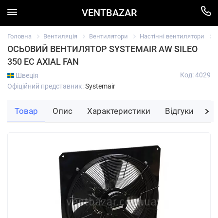
VENTBAZAR
Головна
Вентиляція
Вентилятори
Настінні вентилятори
ОСЬОВИЙ ВЕНТИЛЯТОР SYSTEMAIR AW SILEO
350 EC AXIAL FAN
Код: 4029
Швеція
Офіційний представник:
Systemair
Товар
Опис
Характеристики
Відгуки
За