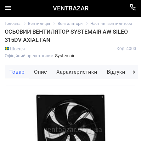
VENTBAZAR
Головна
Вентиляція
Вентилятори
Настінні вентилятори
ОСЬОВИЙ ВЕНТИЛЯТОР SYSTEMAIR AW SILEO
315DV AXIAL FAN
Код: 4003
Швеція
Офіційний представник:
Systemair
Товар
Опис
Характеристики
Відгуки
За