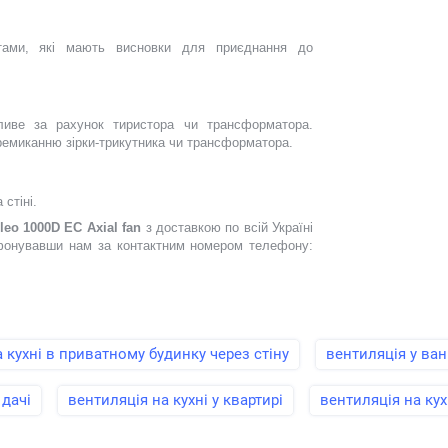
ктами, які мають висновки для приєднання до
иве за рахунок тиристора чи трансформатора.
ремиканню зірки-трикутника чи трансформатора.
стіні.
leo 1000D EC Axial fan
з доставкою по всій Україні
ефонувавши нам за контактним номером телефону:
 кухні в приватному будинку через стіну
вентиляція у ван
 дачі
вентиляція на кухні у квартирі
вентиляція на кух