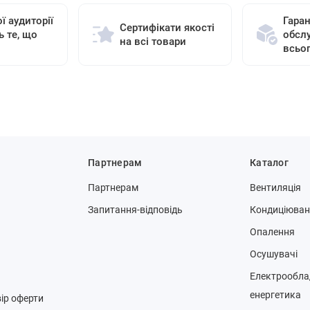
ї аудиторії
Гаран
Сертифікати якості
ь те, що
обсл
на всі товари
всьо
Партнерам
Каталог
Партнерам
Вентиляція
Запитання-відповідь
Кондиціюва
Опалення
Осушувачі
Електрообла
енергетика
ір оферти