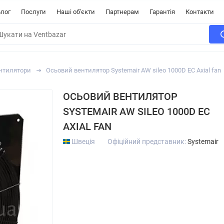
лог
Послуги
Наші об'єкти
Партнерам
Гарантія
Контакти
ентилятори
Осьовий вентилятор Systemair AW sileo 1000D EC Axial fan
ОСЬОВИЙ ВЕНТИЛЯТОР
SYSTEMAIR AW SILEO 1000D EC
AXIAL FAN
Швеція
Офіційний представник:
Systemair