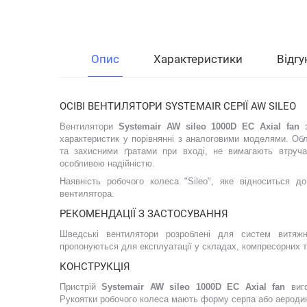
Опис
Характеристики
Відгу
ОСІВІ ВЕНТИЛЯТОРИ SYSTEMAIR СЕРІЇ AW SILEO
Вентилятори
Systemair AW sileo 1000D EC Axial fan
з
характеристик у порівнянні з аналоговими моделями. О
та захисними ґратами при вході, не вимагають втручан
особливою надійністю.
Наявність робочого колеса "Sileo", яке відноситься до
вентилятора.
РЕКОМЕНДАЦІЇ З ЗАСТОСУВАННЯ
Шведські вентилятори розроблені для систем витяжн
пропонуються для експлуатації у складах, компресорних т
КОНСТРУКЦІЯ
Пристрій
Systemair AW sileo 1000D EC Axial fan
виг
Рукоятки робочого колеса мають форму серпа або аероди