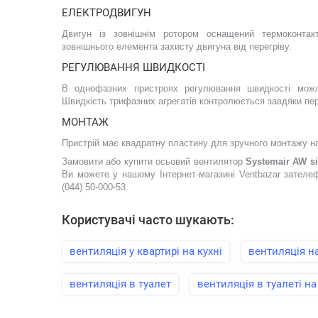
ЕЛЕКТРОДВИГУН
Двигун із зовнішнім ротором оснащений термоконта
зовнішнього елемента захисту двигуна від перегріву.
РЕГУЛЮВАННЯ ШВИДКОСТІ
В однофазних пристроях регулювання швидкості можл
Швидкість трифазних агрегатів контролюється завдяки пе
МОНТАЖ
Пристрій має квадратну пластину для зручного монтажу на 
Замовити або купити осьовий вентилятор
Systemair AW si
Ви можете у нашому Інтернет-магазині Ventbazar зател
(044) 50-000-53.
Користувачі часто шукають:
вентиляція у квартирі на кухні
вентиляція на
вентиляція в туалет
вентиляція в туалеті на