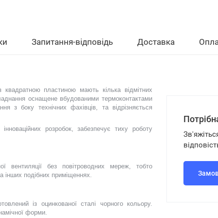
ки
Запитання-відповідь
Доставка
Опла
 квадратною пластиною мають кілька відмітних
бладнання оснащене вбудованими термоконтактами
ня з боку технічних фахівців, та відрізняється
Потрібн
 інноваційних розробок, забезпечує тиху роботу
Зв'яжітьс
відповіст
ої вентиляції без повітроводних мереж, тобто
Замов
а інших подібних приміщеннях.
отовлений із оцинкованої сталі чорного кольору.
намічної форми.