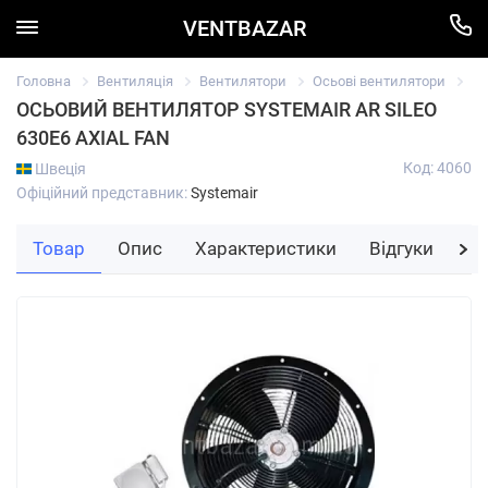
VENTBAZAR
Головна
Вентиляція
Вентилятори
Осьові вентилятори
Ос
ОСЬОВИЙ ВЕНТИЛЯТОР SYSTEMAIR AR SILEO
630E6 AXIAL FAN
Код: 4060
Швеція
Офіційний представник:
Systemair
Товар
Опис
Характеристики
Відгуки
За