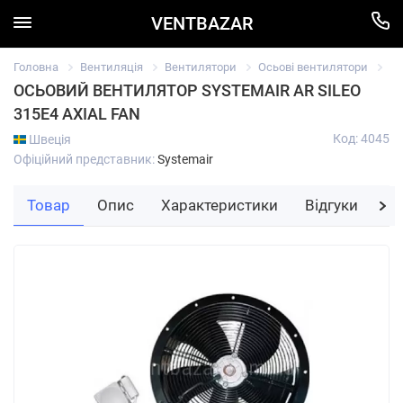
VENTBAZAR
Головна
Вентиляція
Вентилятори
Осьові вентилятори
Ос
ОСЬОВИЙ ВЕНТИЛЯТОР SYSTEMAIR AR SILEO
315E4 AXIAL FAN
Код: 4045
Швеція
Офіційний представник:
Systemair
Товар
Опис
Характеристики
Відгуки
За