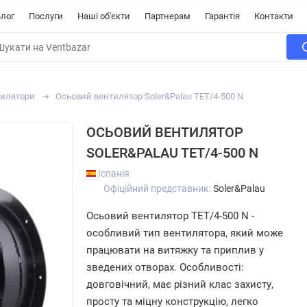
лог
Послуги
Наші об'єкти
Партнерам
Гарантія
Контакти
тилятори
Осьовий вентилятор Soler&Palau TET/4-500 N
ОСЬОВИЙ ВЕНТИЛЯТОР
SOLER&PALAU TET/4-500 N
Іспанія
Офіційний представник:
Soler&Palau
Осьовий вентилятор TET/4-500 N -
особливий тип вентилятора, який може
працювати на витяжку та приплив у
зведених отворах. Особливості:
довговічний, має різний клас захисту,
просту та міцну конструкцію, легко