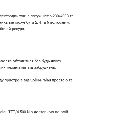
лектродвигуни з потужністю 230/400В та
ика він може бути 2, 4 та 6 полюсним.
обочий ресурс.
озволяє обходитися без будь-якого
их механізмів від забруднень.
у пристроїв від Soler&Palau простою та
lau TET/4-500 N з доставкою по всій