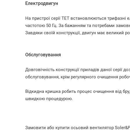
Електродвигун
На пристрої серії TET встановлюються трифазні е
частотою 50 Гц. За бажанням та потребами замовн
Завдяки своїй конструкції, двигун має великий р
Обслуговування
Довговічність конструкції приладів даної серії д
обслуговування, крім регулярного очищення робоч
Відкидна кришка робить процес очищення від бруд
швидкою процедурою.
Замовити або купити осьовий вентилятор Soler&Pa