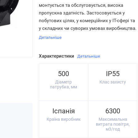
монтується та обслуговується, висока
пропускна здатність. Застосовується у
побутових цілях, у комерційних у IT-сфері та
у складних чи суворих умовах виробництва.
Детальніше
Характеристики
Детальніше
500
IP55
Діаметр
Клас захисту
патрубка, мм
Іспанія
6300
Країна виробник
Максимальна
витрата повітря,
м3/год