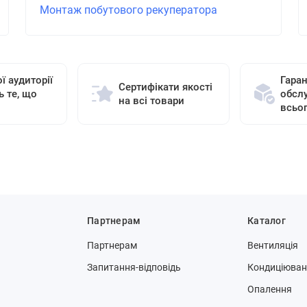
Монтаж побутового рекуператора
ї аудиторії
Гаран
Сертифікати якості
ь те, що
обсл
на всі товари
всьо
Партнерам
Каталог
Партнерам
Вентиляція
Запитання-відповідь
Кондиціюва
Опалення