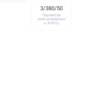
3/380/50
Параметри
електроживленн
я, Ф/В/Гц