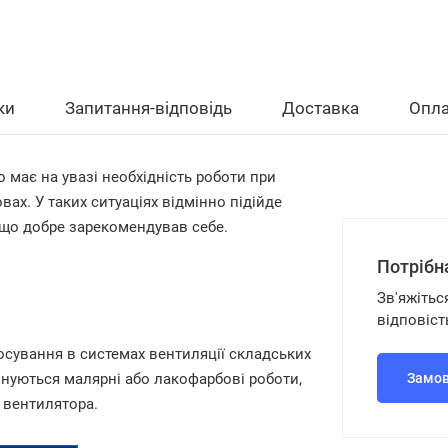
ки
Запитання-відповідь
Доставка
Опла
 має на увазі необхідність роботи при
вах. У таких ситуаціях відмінно підійде
, що добре зарекомендував себе.
Потрібн
Зв'яжітьс
відповіст
осування в системах вентиляції складських
конуються малярні або лакофарбові роботи,
Замов
а вентилятора.