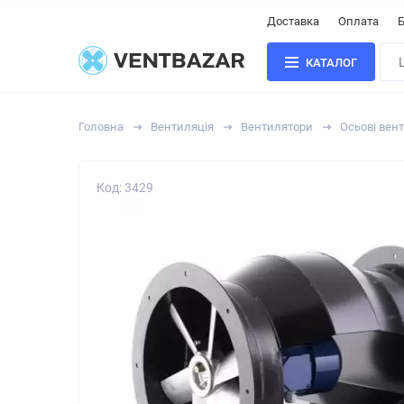
Доставка
Оплата
Б
КАТАЛОГ
Головна
Вентиляція
Вентилятори
Осьові вен
Код: 3429