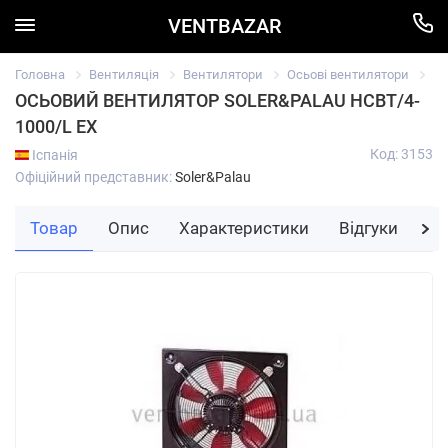
VENTBAZAR
Головна
Вентиляція
Вентилятори
Осьові вентилятори
Ос
ОСЬОВИЙ ВЕНТИЛЯТОР SOLER&PALAU HCBT/4-
1000/L EX
Код: 3153
Іспанія
Офіційний представник:
Soler&Palau
Товар
Опис
Характеристики
Відгуки
За