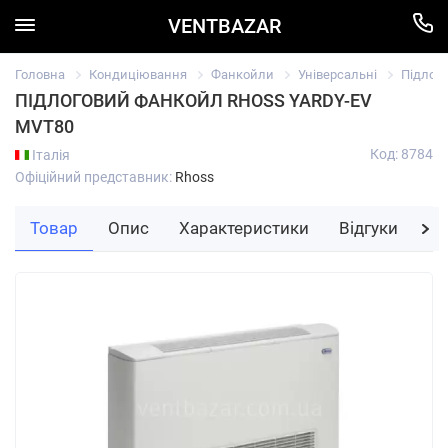
VENTBAZAR
Головна
Кондиціювання
Фанкойли
Універсальні
Підлог
ПІДЛОГОВИЙ ФАНКОЙЛ RHOSS YARDY-EV
MVT80
Код: 8784
Італія
Офіційний представник:
Rhoss
Товар
Опис
Характеристики
Відгуки
За