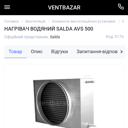
VENTBAZAR
Головна
Вентиляція
Елементи вентиляційних установок
Ка
НАГРІВАЧ ВОДЯНИЙ SALDA AVS 500
Код: 5176
Офіційний представник:
Salda
Товар
Опис
Відгуки
Запитання-відповідь