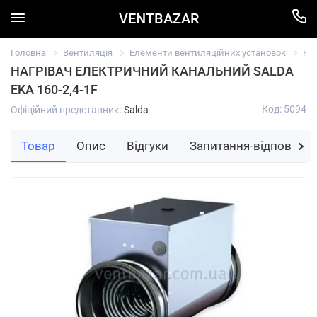
VENTBAZAR
Головна
Вентиляція
Елементи вентиляційних установок
Ка
НАГРІВАЧ ЕЛЕКТРИЧНИЙ КАНАЛЬНИЙ SALDA
EKA 160-2,4-1F
Код: 5094
Офіційний представник:
Salda
Товар
Опис
Відгуки
Запитання-відповідь