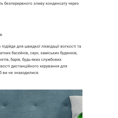
сть безперервного зливу конденсату через
а.
ідійде для швидкої ліквідації вогкості та
тних басейнів, саун, заміських будинків,
кетів, барів, будь-яких службових
ості дистанційного керування для
 б ви не знаходилися.