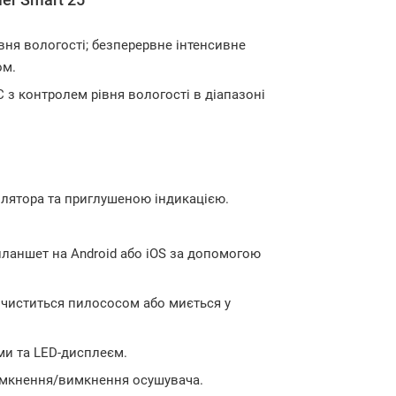
вня вологості; безперервне інтенсивне
ом.
C з контролем рівня вологості в діапазоні
лятора та приглушеною індикацією.
планшет на Android або iOS за допомогою
 чиститься пилососом або миється у
ми та LED-дисплеєм.
вімкнення/вимкнення осушувача.