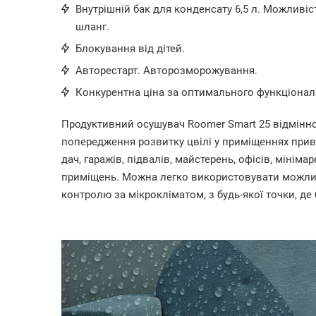
Внутрішній бак для конденсату 6,5 л. Можливі
шланг.
Блокування від дітей.
Авторестарт. Авторозморожування.
Конкурентна ціна за оптимального функціонал
Продуктивний осушувач Roomer Smart 25 відмінно п
попередження розвитку цвілі у приміщеннях прива
дач, гаражів, підвалів, майстерень, офісів, мінімар
приміщень. Можна легко використовувати можлив
контролю за мікрокліматом, з будь-якої точки, де