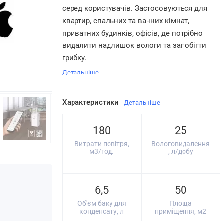
серед користувачів. Застосовуються для
квартир, спальних та ванних кімнат,
приватних будинків, офісів, де потрібно
видалити надлишок вологи та запобігти
грибку.
Детальніше
Характеристики
Детальніше
180
25
Витрати повітря,
Вологовидалення
м3/год.
, л/добу
6,5
50
Об'єм баку для
Площа
конденсату, л
приміщення, м2