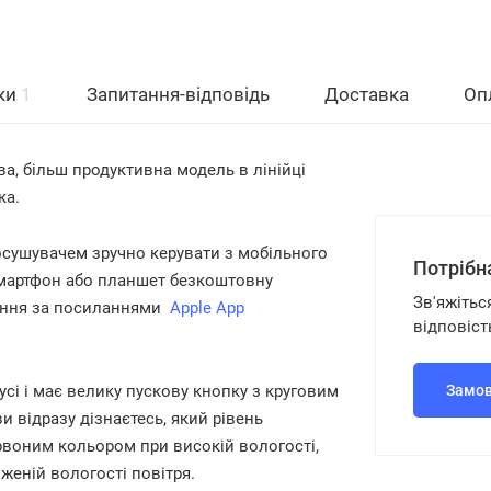
уки
1
Запитання-відповідь
Доставка
Оп
а, більш продуктивна модель в лінійці
ка.
осушувачем зручно керувати з мобільного
Потрібн
смартфон або планшет безкоштовну
Зв'яжітьс
ження за посиланнями
Apple App
відповіст
і і має велику пускову кнопку з круговим
Замов
 відразу дізнаєтесь, який рівень
ервоним кольором при високій вологості,
иженій вологості повітря.