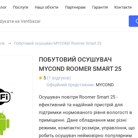
лог
Послуги
Наші об'єкти
Партнерам
Гарантія
Контакти
ків
Побутовий осушувач MYCOND Roomer Smart 25
ПОБУТОВИЙ ОСУШУВАЧ
MYCOND ROOMER SMART 25
5
(1 відгуків)
Офіційний представник:
MYCOND
Осушувач повітря Roomer Smart 25 -
ефективний та надійний пристрій для
підтримки нормованого рівня вологості в
приміщенні. Дане обладнання має різні
режими, компактні розміри, управління, що
робить осушувач неймовірно популярним