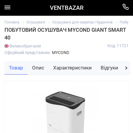
VENTBAZAR
Головна
Осушувачі
Осушувачі для квартир і будинків
Побуто
ПОБУТОВИЙ ОСУШУВАЧ MYCOND GIANT SMART
40
Код: 11721
Великобританія
Офіційний представник:
MYCOND
Товар
Опис
Характеристики
Відгуки
За