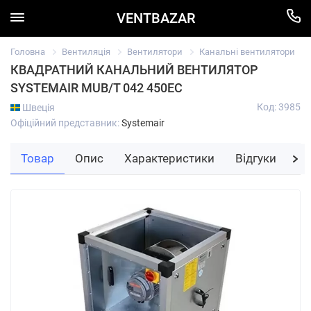
VENTBAZAR
Головна
Вентиляція
Вентилятори
Канальні вентилятори
КВАДРАТНИЙ КАНАЛЬНИЙ ВЕНТИЛЯТОР
SYSTEMAIR MUB/T 042 450EC
Код: 3985
Швеція
Офіційний представник:
Systemair
Товар
Опис
Характеристики
Відгуки
За