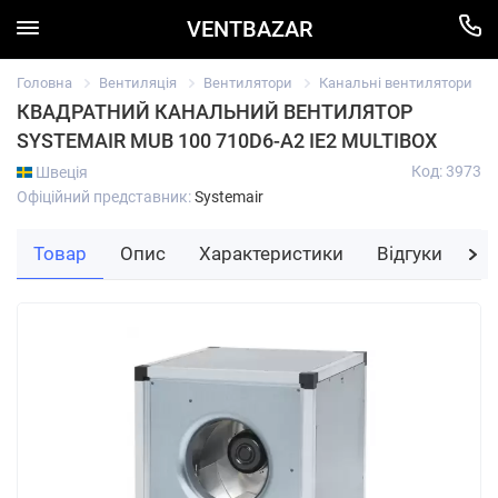
VENTBAZAR
Головна
Вентиляція
Вентилятори
Канальні вентилятори
КВАДРАТНИЙ КАНАЛЬНИЙ ВЕНТИЛЯТОР
SYSTEMAIR MUB 100 710D6-A2 IE2 MULTIBOX
Код: 3973
Швеція
Офіційний представник:
Systemair
Товар
Опис
Характеристики
Відгуки
За