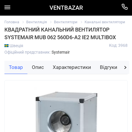
VENTBAZAR
Головна
Вентиляція
Вентилятори
Канальні вентилятори
КВАДРАТНИЙ КАНАЛЬНИЙ ВЕНТИЛЯТОР
SYSTEMAIR MUB 062 560D6-A2 IE2 MULTIBOX
Код: 3968
Швеція
Офіційний представник:
Systemair
Товар
Опис
Характеристики
Відгуки
За