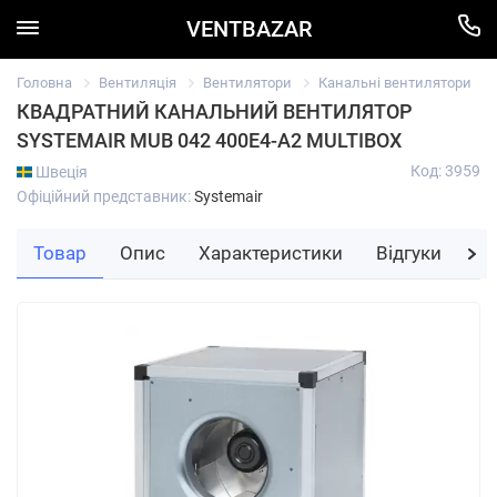
VENTBAZAR
Головна
Вентиляція
Вентилятори
Канальні вентилятори
КВАДРАТНИЙ КАНАЛЬНИЙ ВЕНТИЛЯТОР
SYSTEMAIR MUB 042 400E4-A2 MULTIBOX
Код: 3959
Швеція
Офіційний представник:
Systemair
Товар
Опис
Характеристики
Відгуки
За