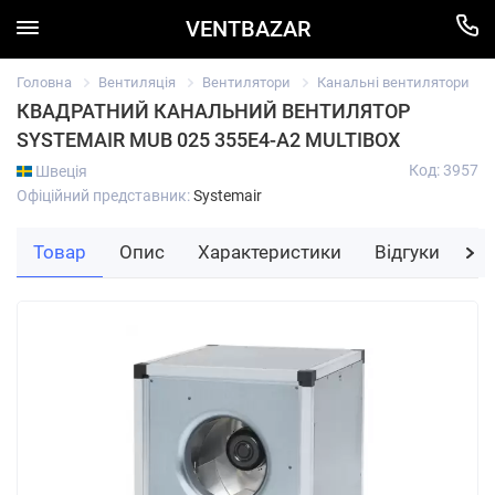
VENTBAZAR
Головна
Вентиляція
Вентилятори
Канальні вентилятори
КВАДРАТНИЙ КАНАЛЬНИЙ ВЕНТИЛЯТОР
SYSTEMAIR MUB 025 355E4-A2 MULTIBOX
Код: 3957
Швеція
Офіційний представник:
Systemair
Товар
Опис
Характеристики
Відгуки
За