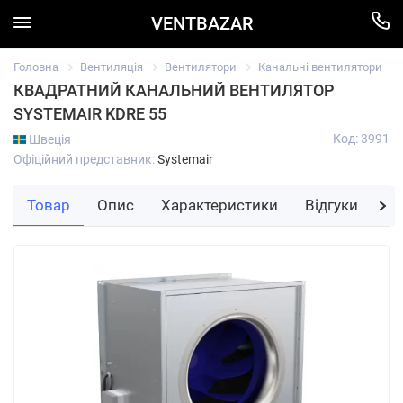
VENTBAZAR
Головна
Вентиляція
Вентилятори
Канальні вентилятори
КВАДРАТНИЙ КАНАЛЬНИЙ ВЕНТИЛЯТОР
SYSTEMAIR KDRE 55
Код: 3991
Швеція
Офіційний представник:
Systemair
Товар
Опис
Характеристики
Відгуки
За