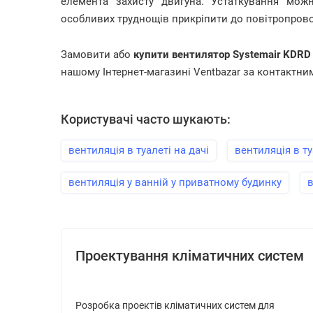
елемента захисту двигуна. Устаткування можн
особливих труднощів прикріпити до повітропровод
Замовити або
купити вентилятор
Systemair KDRD
нашому Інтернет-магазині Ventbazar за контактним
Користувачі часто шукають:
вентиляція в туалеті на дачі
вентиляція в ту
вентиляція у ванній у приватному будинку
в
Проектування кліматичних систем
Розробка проектів кліматичних систем для