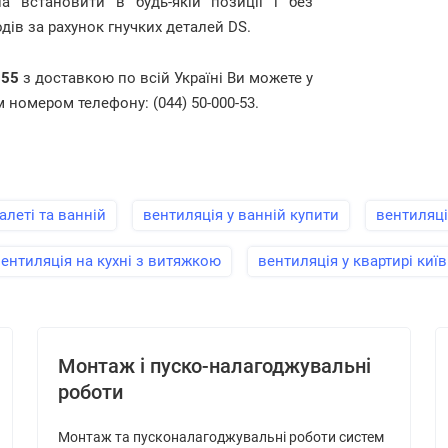
а встановити в будь-якій позиції і без
ів за рахунок гнучких деталей DS.
 55
з доставкою по всій Україні Ви можете у
 номером телефону: (044) 50-000-53.
алеті та ванній
вентиляція у ванній купити
вентиляці
ентиляція на кухні з витяжкою
вентиляція у квартирі київ
Монтаж і пуско-налагоджувальні
роботи
Монтаж та пусконалагоджувальні роботи систем