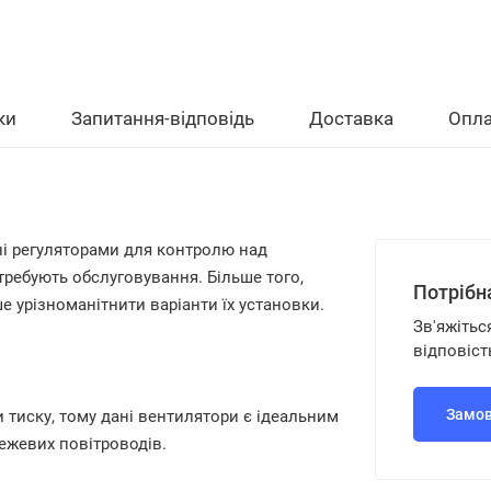
ки
Запитання-відповідь
Доставка
Опла
ні регуляторами для контролю над
ребують обслуговування. Більше того,
Потрібн
е урізноманітнити варіанти їх установки.
Зв'яжітьс
відповіст
Замов
тиску, тому дані вентилятори є ідеальним
ежевих повітроводів.