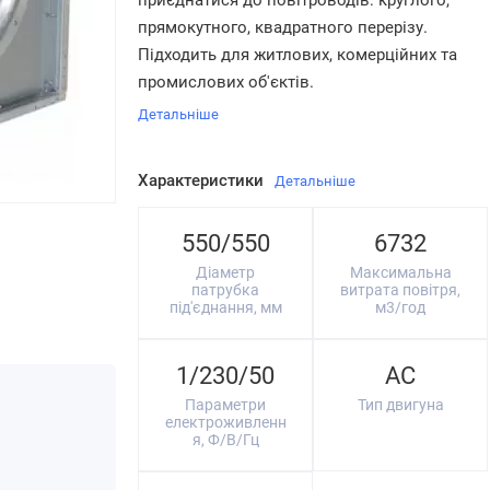
приєднатися до повітроводів: круглого,
прямокутного, квадратного перерізу.
Підходить для житлових, комерційних та
промислових об'єктів.
Детальніше
Характеристики
Детальніше
550/550
6732
Діаметр
Максимальна
патрубка
витрата повітря,
під'єднання, мм
м3/год
1/230/50
AC
Параметри
Тип двигуна
електроживленн
я, Ф/В/Гц