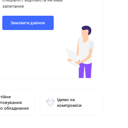
спеціаліст відповість на ваші
запитання
Замовити дзвінок
тійне
Ідемо на
уговування
компроміси
го обладнання