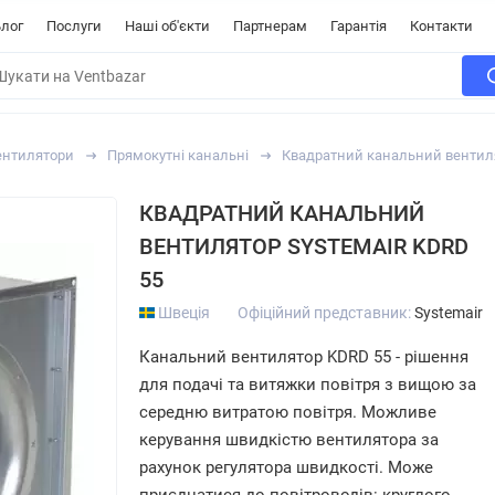
лог
Послуги
Наші об'єкти
Партнерам
Гарантія
Контакти
ентилятори
Прямокутні канальні
Квадратний канальний вентиля
КВАДРАТНИЙ КАНАЛЬНИЙ
ВЕНТИЛЯТОР SYSTEMAIR KDRD
55
Швеція
Офіційний представник:
Systemair
Канальний вентилятор KDRD 55 - рішення
для подачі та витяжки повітря з вищою за
середню витратою повітря. Можливе
керування швидкістю вентилятора за
рахунок регулятора швидкості. Може