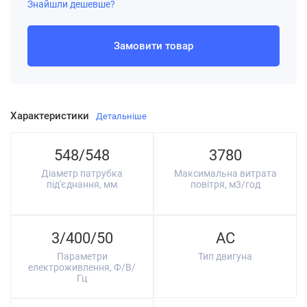
Знайшли дешевше?
Замовити товар
Характеристики
Детальніше
548/548
3780
Діаметр патрубка
Максимальна витрата
під'єднання, мм
повітря, м3/год
3/400/50
AC
Параметри
Тип двигуна
електроживлення, Ф/В/
Гц