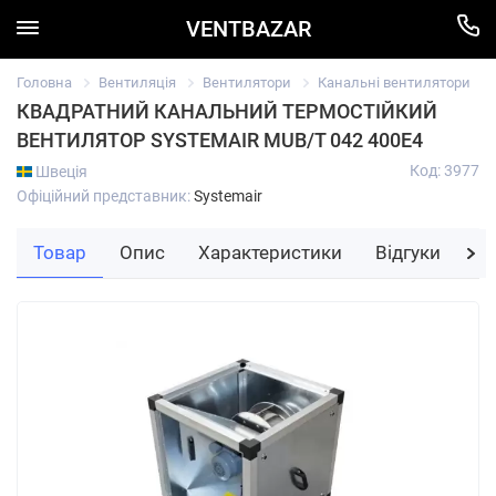
VENTBAZAR
Головна
Вентиляція
Вентилятори
Канальні вентилятори
КВАДРАТНИЙ КАНАЛЬНИЙ ТЕРМОСТІЙКИЙ
ВЕНТИЛЯТОР SYSTEMAIR MUB/T 042 400E4
Код: 3977
Швеція
Офіційний представник:
Systemair
Товар
Опис
Характеристики
Відгуки
За