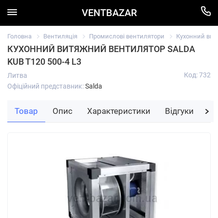
VENTBAZAR
Головна
Вентиляція
Промислові вентилятори
Кухонний витя
КУХОННИЙ ВИТЯЖНИЙ ВЕНТИЛЯТОР SALDA
KUB T120 500-4 L3
Код: 732
Литва
Офіційний представник:
Salda
Товар
Опис
Характеристики
Відгуки
За