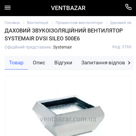
VENTBAZAR
Головна
Вентиляція
Промислові вентилятори
Даховий звуко
ДАХОВИЙ ЗВУКОІЗОЛЯЦІЙНИЙ ВЕНТИЛЯТОР
SYSTEMAIR DVSI SILEO 500E6
Код: 3766
Офіційний представник:
Systemair
Товар
Опис
Відгуки
Запитання-відповідь