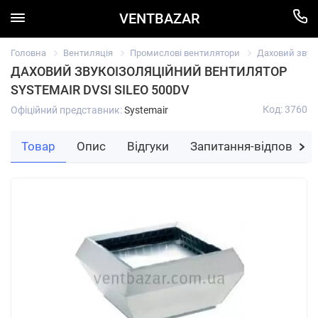
VENTBAZAR
Головна
Вентиляція
Промислові вентилятори
Даховий звуко
ДАХОВИЙ ЗВУКОІЗОЛЯЦІЙНИЙ ВЕНТИЛЯТОР
SYSTEMAIR DVSI SILEO 500DV
Код: 3760
Офіційний представник:
Systemair
Товар
Опис
Відгуки
Запитання-відповідь