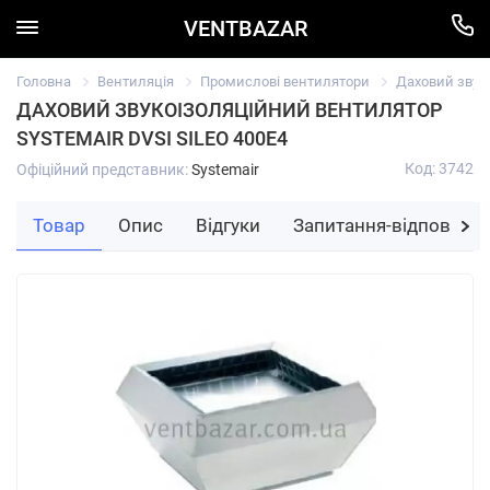
VENTBAZAR
Головна
Вентиляція
Промислові вентилятори
Даховий звуко
ДАХОВИЙ ЗВУКОІЗОЛЯЦІЙНИЙ ВЕНТИЛЯТОР
SYSTEMAIR DVSI SILEO 400E4
Код: 3742
Офіційний представник:
Systemair
Товар
Опис
Відгуки
Запитання-відповідь