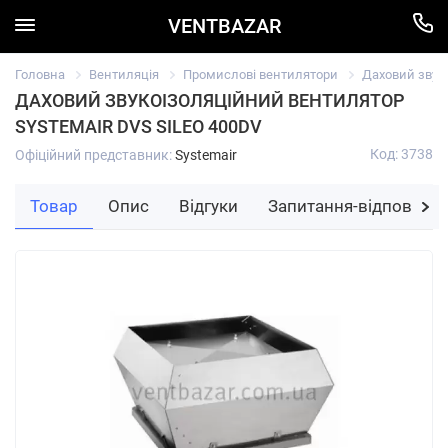
VENTBAZAR
Головна
Вентиляція
Промислові вентилятори
Даховий звуко
ДАХОВИЙ ЗВУКОІЗОЛЯЦІЙНИЙ ВЕНТИЛЯТОР
SYSTEMAIR DVS SILEO 400DV
Код: 3738
Офіційний представник:
Systemair
Товар
Опис
Відгуки
Запитання-відповідь