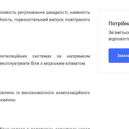
ивість регулювання швидкості, наявність
ійність, горизонтальний випуск повітряного
Потрібн
Зв'яжітьс
відповіст
Замов
нтиляційних системах за напрямком
експлуатувати біля з морським кліматом.
влено із високоякісного композиційного
люмінію.