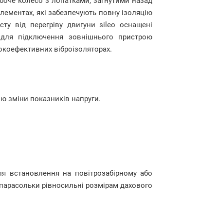
оче колесо з лопатками, загнутими назад
ементах, які забезпечують повну ізоляцію
сту від перегріву двигуни sileo оснащені
для підключення зовнішнього пристрою
сокоефективних віброізоляторах.
ю зміни показників напруги.
ля встановлення на повітрозабірному або
парасольки рівносильні розмірам дахового