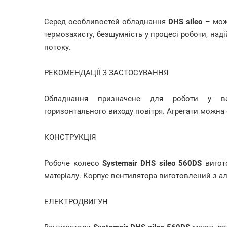
Серед особливостей обладнання
DHS sileo
– можл
термозахисту, безшумність у процесі роботи, над
потоку.
РЕКОМЕНДАЦІЇ З ЗАСТОСУВАННЯ
Обладнання призначене для роботи у ве
горизонтального виходу повітря. Агрегати можна 
КОНСТРУКЦІЯ
Робоче колесо
Systemair DHS sileo 560DS
вигото
матеріалу. Корпус вентилятора виготовлений з а
ЕЛЕКТРОДВИГУН