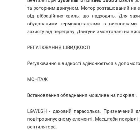
Вентилятори
Systemair DHS sileo 560DS
мають роб
та роторним двигуном. Мотор розташований на ел
від вібраційних хвиль, що надходять. Для захи
вбудованими термоконтактами з висновками 
захисту від перегріву. Двигуни змонтовані на ви
РЕГУЛЮВАННЯ ШВИДКОСТІ
Регулювання швидкості здійснюється з допомого
МОНТАЖ
Встановлення обладнання можливе на покрівлі.
LGV/LGH - даховий парасолька. Призначений д
повітровипускному елементі. Масштаби покрівлі 
вентилятора.