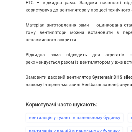
FTG – відкидна рама. Завдяки наявності від
користувача до вентилятора у процесі технічного
Матеріал виготовлення рами – оцинкована сталь
тому вентилятори можна встановити в пере
ненавмисного закриття.
Відкидна рама підходить для агрегатів т
рекомендується разом із вентилятором у вже вст
Замовити даховий вентилятор
Systemair DHS sil
нашому Інтернет-магазині Ventbazar зателефонува
Користувачі часто шукають:
вентиляція у туалеті в панельному будинку
вентиляція у ванній в панельному будинку