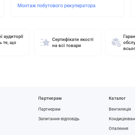
Монтаж побутового рекуператора
ї аудиторії
Гаран
Сертифікати якості
ь те, що
обсл
на всі товари
всьо
Партнерам
Каталог
Партнерам
Вентиляція
Запитання-відповідь
Кондиціюва
Опалення