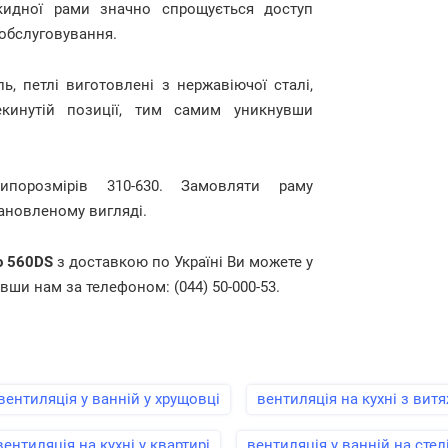
кидної рами значно спрощується доступ
 обслуговування.
, петлі виготовлені з нержавіючої сталі,
кинутій позиції, тим самим уникнувши
ипорозмірів 310-630. Замовляти раму
ановленому вигляді.
eo 560DS
з доставкою по Україні Ви можете у
вши нам за телефоном: (044) 50-000-53.
вентиляція у ванній у хрущовці
вентиляція на кухні з вит
вентиляція на кухні у квартирі
вентиляція у ванній на стел