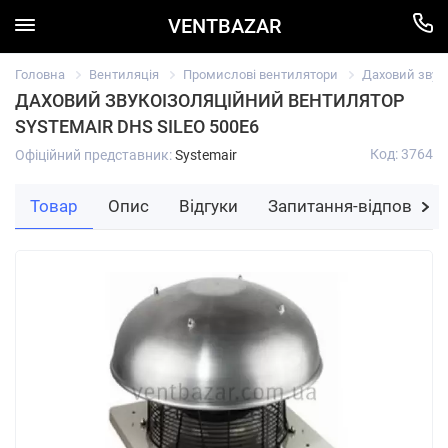
VENTBAZAR
Головна
Вентиляція
Промислові вентилятори
Даховий звуко
ДАХОВИЙ ЗВУКОІЗОЛЯЦІЙНИЙ ВЕНТИЛЯТОР
SYSTEMAIR DHS SILEO 500E6
Код: 3764
Офіційний представник:
Systemair
Товар
Опис
Відгуки
Запитання-відповідь