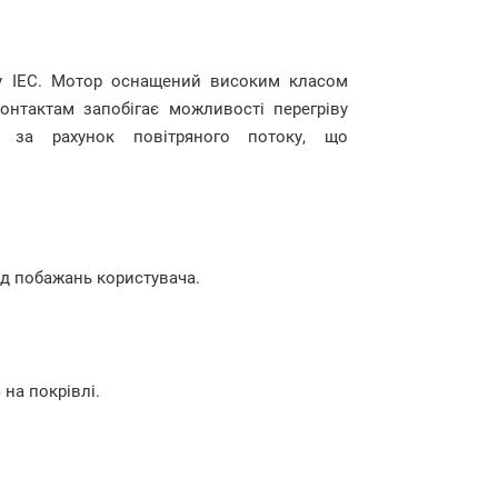
ту IEC. Мотор оснащений високим класом
контактам запобігає можливості перегріву
я за рахунок повітряного потоку, що
д побажань користувача.
4
на покрівлі.