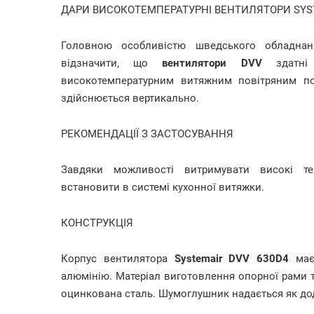
ДАРИ ВИСОКОТЕМПЕРАТУРНІ ВЕНТИЛЯТОРИ SYST
Головною особливістю шведського обладн
відзначити, що
вентилятори DVV
здатні 
високотемпературним витяжним повітряним пот
здійснюється вертикально.
РЕКОМЕНДАЦІЇ З ЗАСТОСУВАННЯ
Завдяки можливості витримувати високі те
встановити в системі кухонної витяжки.
КОНСТРУКЦІЯ
Корпус вентилятора
Systemair DVV 630D4
має 
алюмінію. Матеріал виготовлення опорної рами т
оцинкована сталь. Шумоглушник надається як до