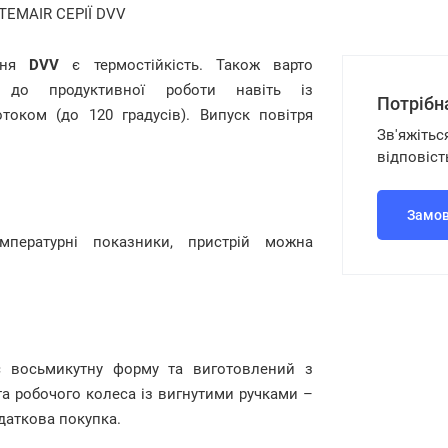
EMAIR СЕРІЇ DVV
ання
DVV
є термостійкість. Також варто
до продуктивної роботи навіть із
Потрібн
оком (до 120 градусів). Випуск повітря
Зв'яжітьс
відповіст
Замов
мпературні показники, пристрій можна
восьмикутну форму та виготовлений з
а робочого колеса із вигнутими ручками –
даткова покупка.