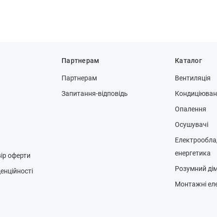
Партнерам
Каталог
Партнерам
Вентиляція
Запитання-відповідь
Кондиціюва
Опалення
Осушувачі
Електрообла
енергетика
ір оферти
Розумний ді
енційності
Монтажні ел