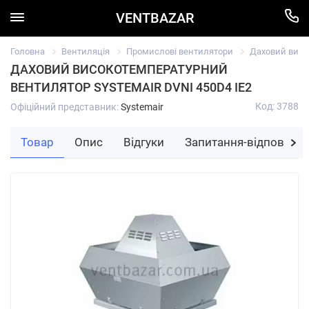
VENTBAZAR
Головна
Вентиляція
Промислові вентилятори
Даховий висо
ДАХОВИЙ ВИСОКОТЕМПЕРАТУРНИЙ
ВЕНТИЛЯТОР SYSTEMAIR DVNI 450D4 IE2
Код: 3788
Офіційний представник:
Systemair
Товар
Опис
Відгуки
Запитання-відповідь