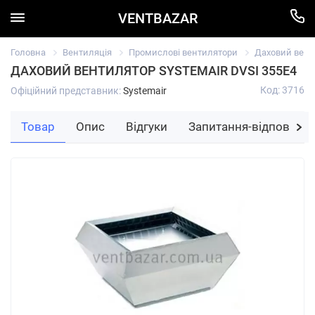
VENTBAZAR
Головна
Вентиляція
Промислові вентилятори
Даховий венти
ДАХОВИЙ ВЕНТИЛЯТОР SYSTEMAIR DVSI 355E4
Код: 3716
Офіційний представник:
Systemair
Товар
Опис
Відгуки
Запитання-відповідь