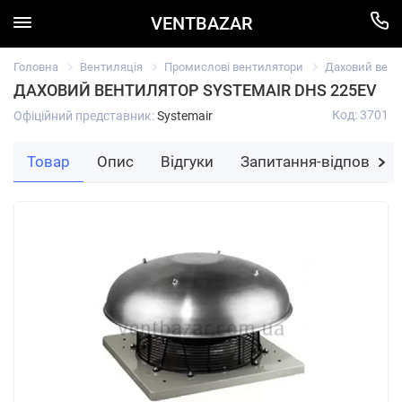
VENTBAZAR
Головна
Вентиляція
Промислові вентилятори
Даховий вент
ДАХОВИЙ ВЕНТИЛЯТОР SYSTEMAIR DHS 225EV
Код: 3701
Офіційний представник:
Systemair
Товар
Опис
Відгуки
Запитання-відповідь