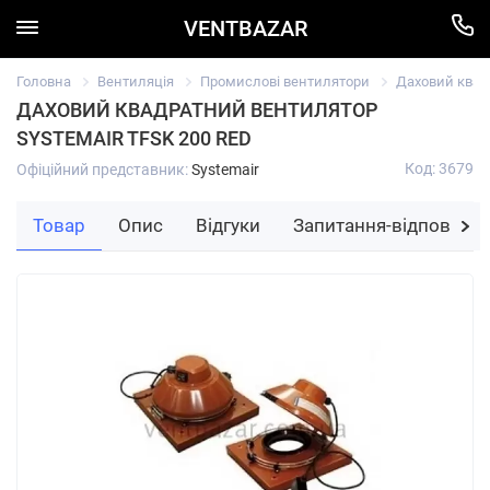
VENTBAZAR
Головна
Вентиляція
Промислові вентилятори
Даховий квад
ДАХОВИЙ КВАДРАТНИЙ ВЕНТИЛЯТОР
SYSTEMAIR TFSK 200 RED
Код: 3679
Офіційний представник:
Systemair
Товар
Опис
Відгуки
Запитання-відповідь