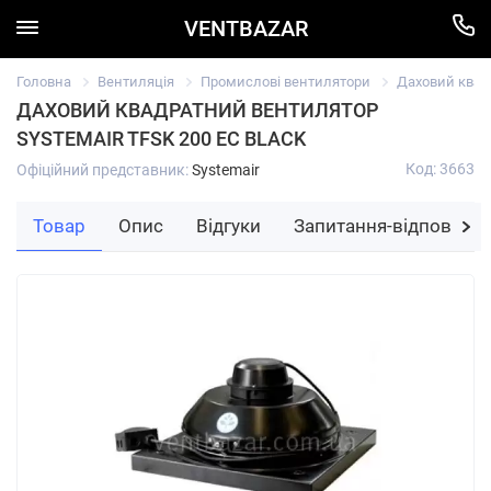
VENTBAZAR
Головна
Вентиляція
Промислові вентилятори
Даховий квадр
ДАХОВИЙ КВАДРАТНИЙ ВЕНТИЛЯТОР
SYSTEMAIR TFSK 200 EC BLACK
Код: 3663
Офіційний представник:
Systemair
Товар
Опис
Відгуки
Запитання-відповідь