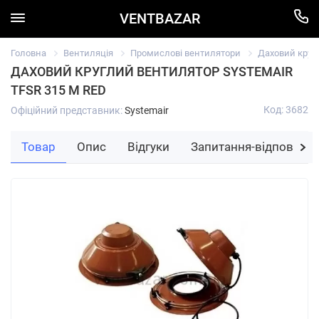
VENTBAZAR
Головна
Вентиляція
Промислові вентилятори
Даховий кругл
ДАХОВИЙ КРУГЛИЙ ВЕНТИЛЯТОР SYSTEMAIR
TFSR 315 M RED
Код: 3682
Офіційний представник:
Systemair
Товар
Опис
Відгуки
Запитання-відповідь