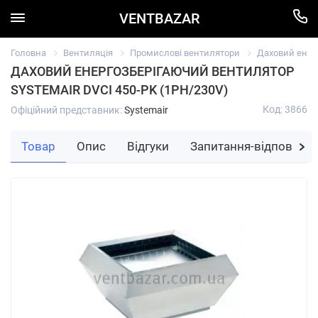
VENTBAZAR
Головна
Вентиляція
Промислові вентилятори
Даховий енерг
ДАХОВИЙ ЕНЕРГОЗБЕРІГАЮЧИЙ ВЕНТИЛЯТОР
SYSTEMAIR DVCI 450-PK (1PH/230V)
Код: 3866
Офіційний представник:
Systemair
Товар
Опис
Відгуки
Запитання-відповідь