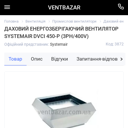
VENTBAZAR
Головна
Вентиляція
Промислові вентилятори
Даховий енерг
ДАХОВИЙ ЕНЕРГОЗБЕРІГАЮЧИЙ ВЕНТИЛЯТОР
SYSTEMAIR DVCI 450-P (3PH/400V)
Код: 3872
Офіційний представник:
Systemair
Товар
Опис
Відгуки
Запитання-відповідь