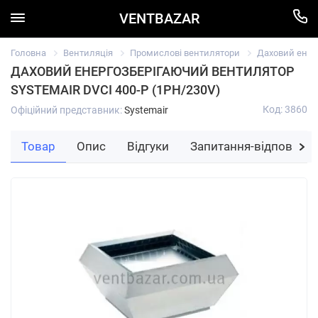
VENTBAZAR
Головна
Вентиляція
Промислові вентилятори
Даховий енерг
ДАХОВИЙ ЕНЕРГОЗБЕРІГАЮЧИЙ ВЕНТИЛЯТОР
SYSTEMAIR DVCI 400-P (1PH/230V)
Код: 3860
Офіційний представник:
Systemair
Товар
Опис
Відгуки
Запитання-відповідь