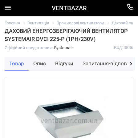
VENTBAZAR
Головна
Вентиляція
Промислові вентилятори
Даховий енерг
ДАХОВИЙ ЕНЕРГОЗБЕРІГАЮЧИЙ ВЕНТИЛЯТОР
SYSTEMAIR DVCI 225-P (1PH/230V)
Код: 3836
Офіційний представник:
Systemair
Товар
Опис
Відгуки
Запитання-відповідь