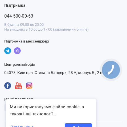
Підтримка
044 500-00-53
В будні з 09:00 до 20:00
На вихідних з 10:00 до 17:00 (замовлення on-line)
Підтримка в мессенджері
Центральний офіс
КНОПКА
СВЯЗИ
04073, Київ пр-т Степана Бандери, 28 А, корпус Б , 2 поверх
Наші партнери
Ми використовуємо файли cookie, а
також інші технології...