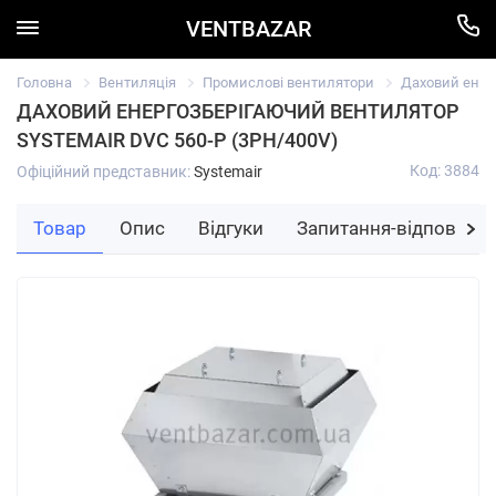
VENTBAZAR
Головна
Вентиляція
Промислові вентилятори
Даховий енерг
ДАХОВИЙ ЕНЕРГОЗБЕРІГАЮЧИЙ ВЕНТИЛЯТОР
SYSTEMAIR DVC 560-P (3PH/400V)
Код: 3884
Офіційний представник:
Systemair
Товар
Опис
Відгуки
Запитання-відповідь