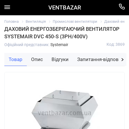
VENTBAZAR
Головна
Вентиляція
Промислові вентилятори
Даховий енерг
ДАХОВИЙ ЕНЕРГОЗБЕРІГАЮЧИЙ ВЕНТИЛЯТОР
SYSTEMAIR DVC 450-S (3PH/400V)
Код: 3869
Офіційний представник:
Systemair
Товар
Опис
Відгуки
Запитання-відповідь