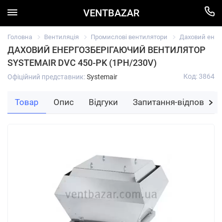
VENTBAZAR
Головна
Вентиляція
Промислові вентилятори
Даховий енерг
ДАХОВИЙ ЕНЕРГОЗБЕРІГАЮЧИЙ ВЕНТИЛЯТОР
SYSTEMAIR DVC 450-PK (1PH/230V)
Код: 3864
Офіційний представник:
Systemair
Товар
Опис
Відгуки
Запитання-відповідь