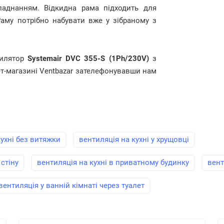
ладнанням. Відкидна рама підходить для
Раму потрібно набувати вже у зібраному з
тилятор
Systemair DVC 355-S (1Ph/230V)
з
ет-магазині Ventbazar зателефонувавши нам
кухні без витяжки
вентиляція на кухні у хрущовці
стіну
вентиляція на кухні в приватному будинку
вент
вентиляція у ванній кімнаті через туалет