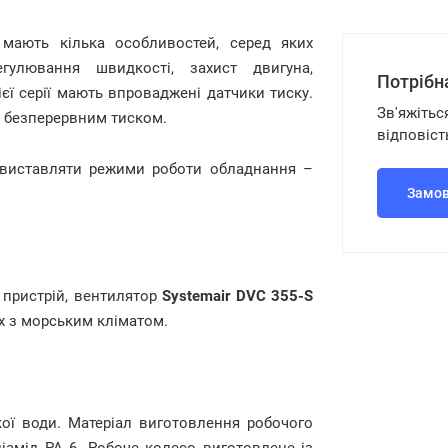
мають кілька особливостей, серед яких
гулювання швидкості, захист двигуна,
Потрібн
ієї серії мають впроваджені датчики тиску.
Зв'яжітьс
 безперервним тиском.
відповіст
 виставляти режими роботи обладнання –
Замов
о пристрій, вентилятор
Systemair DVC 355-S
ах з морським кліматом.
кої води. Матеріал виготовлення робочого