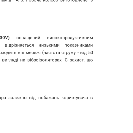
іамід РА 6. Робоче колесо виготовлене із
30V)
оснащений високопродуктивним
 відрізняється низькими показниками
одить від мережі (частота струму - від 50
вигляді на віброізоляторах. Є захист, що
ора залежно від побажань користувача в