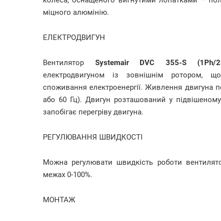
колеса, оснащеного вигнутими лопатками – пол
міцного алюмінію.
ЕЛЕКТРОДВИГУН
Вентилятор
Systemair DVC 355-S (1Ph/2
електродвигуном із зовнішнім ротором, що
споживання електроенергії. Живлення двигуна пох
або 60 Гц). Двигун розташований у підвішеному 
запобігає перегріву двигуна.
РЕГУЛЮВАННЯ ШВИДКОСТІ
Можна регулювати швидкість роботи вентилят
межах 0-100%.
МОНТАЖ